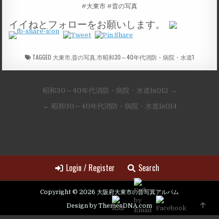
#大東市 #昔の写真
イイねとフォローをお願いします。
TAGGED
大東市,昔の写真,市昭和30～40年代消防・病院・水道1
投
昭和30～40年代消防・病院・水道1s012 →
稿
← 昭和30～40年代消防・病院・水道1s014
ナ
ビ
ゲ
ー
Login / Register
Search
シ
ョ
Copyright © 2026 大阪府大東市の昔写真アルバム
ン
SCRO
Design by ThemesDNA.com
TO
TOP