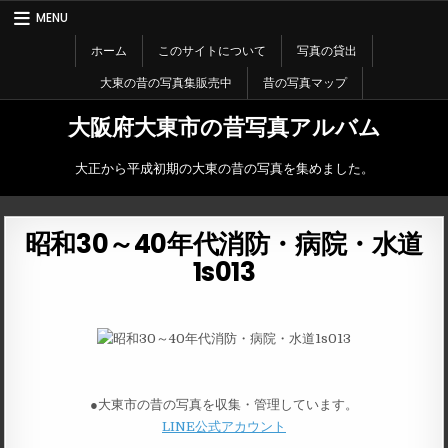
Skip
MENU
to
content
ホーム
このサイトについて
写真の貸出
大東の昔の写真集販売中
昔の写真マップ
大阪府大東市の昔写真アルバム
大正から平成初期の大東の昔の写真を集めました。
昭和30～40年代消防・病院・水道
1s013
●大東市の昔の写真を収集・管理しています。
LINE公式アカウント