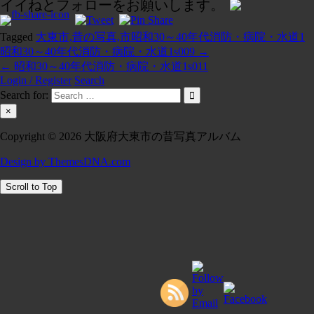
イイねとフォローをお願いします。
Tagged
大東市,昔の写真,市昭和30～40年代消防・病院・水道1
昭和30～40年代消防・病院・水道1s009 →
投
← 昭和30～40年代消防・病院・水道1s011
稿
Login / Register
Search
Search for:
ナ
×
ビ
Copyright © 2026 大阪府大東市の昔写真アルバム
ゲ
Design by ThemesDNA.com
ー
シ
Scroll to Top
ョ
ン