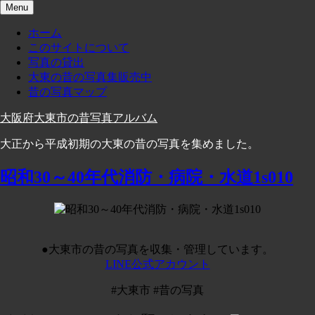
Skip
Menu
to
content
ホーム
このサイトについて
写真の貸出
大東の昔の写真集販売中
昔の写真マップ
大阪府大東市の昔写真アルバム
大正から平成初期の大東の昔の写真を集めました。
昭和30～40年代消防・病院・水道1s010
●大東市の昔の写真を収集・管理しています。
LINE公式アカウント
#大東市 #昔の写真