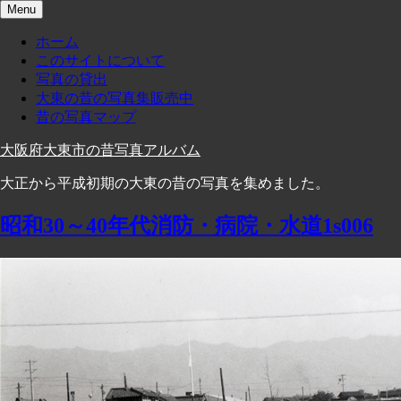
Skip
Menu
to
content
ホーム
このサイトについて
写真の貸出
大東の昔の写真集販売中
昔の写真マップ
大阪府大東市の昔写真アルバム
大正から平成初期の大東の昔の写真を集めました。
昭和30～40年代消防・病院・水道1s006