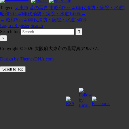
Tagged
大東市,昔の写真,市昭和30～40年代消防・病院・水道1
昭和30～40年代消防・病院・水道1s005 →
投
← 昭和30～40年代消防・病院・水道1s008
稿
Login / Register
Search
Search for:
ナ
×
ビ
Copyright © 2026 大阪府大東市の昔写真アルバム
ゲ
Design by ThemesDNA.com
ー
シ
Scroll to Top
ョ
ン