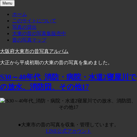
Skip
Menu
to
content
ホーム
このサイトについて
写真の貸出
大東の昔の写真集販売中
昔の写真マップ
大阪府大東市の昔写真アルバム
大正から平成初期の大東の昔の写真を集めました。
S30～40年代_消防・病院・水道2寝屋川で
の放水、消防団、その他17
●大東市の昔の写真を収集・管理しています。
LINE公式アカウント