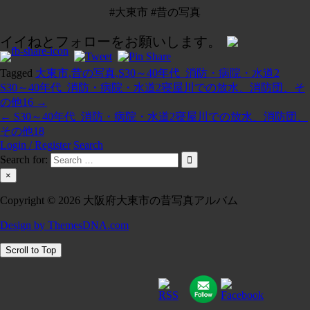
#大東市 #昔の写真
イイねとフォローをお願いします。
Tagged
大東市,昔の写真,S30～40年代_消防・病院・水道2
S30～40年代_消防・病院・水道2寝屋川での放水、消防団、そ
投
の他16 →
稿
← S30～40年代_消防・病院・水道2寝屋川での放水、消防団、
その他18
ナ
Login / Register
Search
ビ
Search for:
×
ゲ
ー
Copyright © 2026 大阪府大東市の昔写真アルバム
シ
Design by ThemesDNA.com
ョ
Scroll to Top
ン