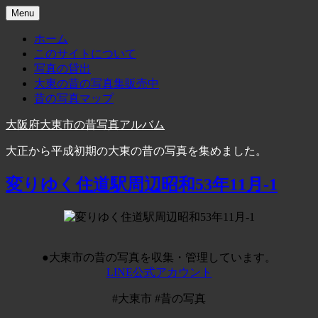
Skip
Menu
to
content
ホーム
このサイトについて
写真の貸出
大東の昔の写真集販売中
昔の写真マップ
大阪府大東市の昔写真アルバム
大正から平成初期の大東の昔の写真を集めました。
変りゆく住道駅周辺昭和53年11月-1
●大東市の昔の写真を収集・管理しています。
LINE公式アカウント
#大東市 #昔の写真