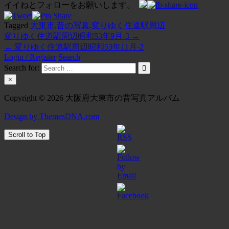
イイねとフォローをお願いします。
Tagged
大東市,昔の写真,変りゆく住道駅周辺
変りゆく住道駅周辺昭和53年9月-3 →
投
← 変りゆく住道駅周辺昭和53年11月-2
稿
Login / Register
Search
Search for:
ナ
×
ビ
Copyright © 2026 大阪府大東市の昔写真アルバム
ゲ
Design by ThemesDNA.com
ー
シ
Scroll to Top
ョ
ン