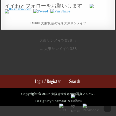
イイねとフォローをお願いします。
TAGGED
大東市,昔の写真,大東サンメイツ
投
大東サンメイツ036 →
稿
← 大東サンメイツ038
ナ
ビ
ゲ
ー
Login / Register
Search
シ
ョ
Copyright © 2026 大阪府大東市の昔写真アルバム
ン
Design by ThemesDNA.com
SCRO
TO