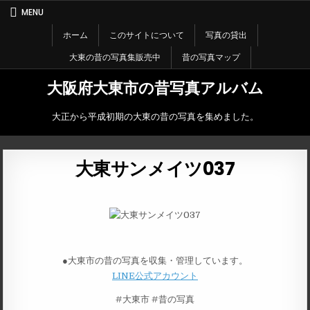
Skip
MENU
to
content
ホーム
このサイトについて
写真の貸出
大東の昔の写真集販売中
昔の写真マップ
大阪府大東市の昔写真アルバム
大正から平成初期の大東の昔の写真を集めました。
大東サンメイツ037
●大東市の昔の写真を収集・管理しています。
LINE公式アカウント
#大東市 #昔の写真