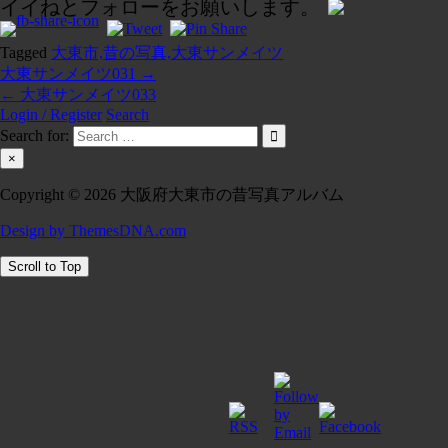
イイねとフォローをお願いします。
Tagged
大東市,昔の写真,大東サンメイツ
大東サンメイツ031 →
投
← 大東サンメイツ033
稿
Login / Register
Search
Search for:
ナ
×
ビ
Copyright © 2026 大阪府大東市の昔写真アルバム
ゲ
Design by ThemesDNA.com
ー
シ
Scroll to Top
ョ
ン