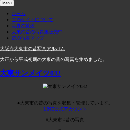
Skip
Menu
to
content
ホーム
このサイトについて
写真の貸出
大東の昔の写真集販売中
昔の写真マップ
大阪府大東市の昔写真アルバム
大正から平成初期の大東の昔の写真を集めました。
大東サンメイツ032
●大東市の昔の写真を収集・管理しています。
LINE公式アカウント
#大東市 #昔の写真