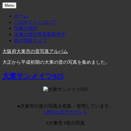
Skip
Menu
to
content
ホーム
このサイトについて
写真の貸出
大東の昔の写真集販売中
昔の写真マップ
大阪府大東市の昔写真アルバム
大正から平成初期の大東の昔の写真を集めました。
大東サンメイツ025
●大東市の昔の写真を収集・管理しています。
LINE公式アカウント
#大東市 #昔の写真