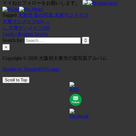
イイねとフォローをお願いします。
Tagged
大東市,昔の写真,大東サンメイツ
大東サンメイツ024 →
投
← 大東サンメイツ026
稿
Login / Register
Search
Search for:
ナ
×
ビ
Copyright © 2026 大阪府大東市の昔写真アルバム
ゲ
Design by ThemesDNA.com
ー
シ
Scroll to Top
ョ
ン