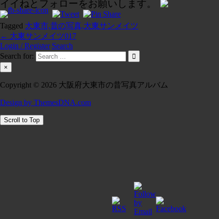
イイねとフォローをお願いします。
Tagged
大東市,昔の写真,大東サンメイツ
← 大東サンメイツ017
投
Login / Register
Search
稿
Search for:
ナ
×
ビ
Copyright © 2026 大阪府大東市の昔写真アルバム
ゲ
Design by ThemesDNA.com
ー
Scroll to Top
シ
ョ
ン