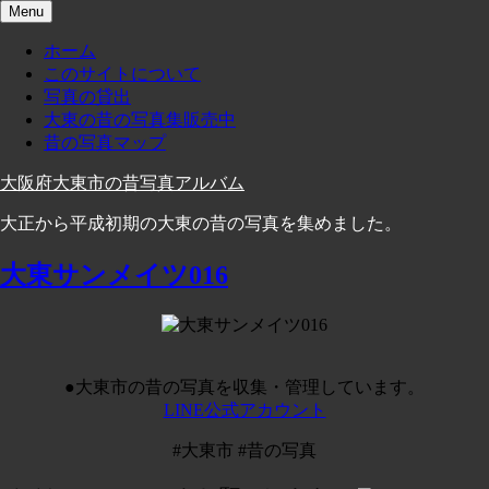
Skip
Menu
to
content
ホーム
このサイトについて
写真の貸出
大東の昔の写真集販売中
昔の写真マップ
大阪府大東市の昔写真アルバム
大正から平成初期の大東の昔の写真を集めました。
大東サンメイツ016
●大東市の昔の写真を収集・管理しています。
LINE公式アカウント
#大東市 #昔の写真